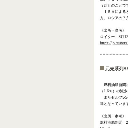
うだとのことで
ＩＥＡによると
方、ロシアの７
《出所・参考》
ロイター 8月1
https://jp.reute
元売系列S
燃料油脂新聞社が
（1.6％）の減
またセルフSSの
達となっていま
《出所・参考》
燃料油脂新聞 20