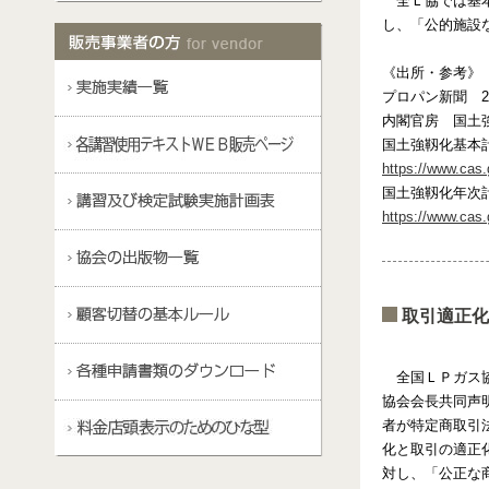
全Ｌ協では基本
し、「公的施設
《出所・参考》
プロパン新聞 20
内閣官房 国土
国土強靱化基本
https://www.cas.
国土強靱化年次計
https://www.cas.
取引適正化
全国ＬＰガス協
協会会長共同声
者が特定商取引
化と取引の適正
対し、「公正な