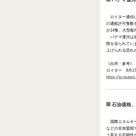
ロイター通信に
の通航許可隻数
が14隻、大型
パナマ運河は通
限を迫られてい
上げられる恐れ
《出所・参考》
ロイター 8月1
https://jp.reute
石油価格、
国際エネルギー
などの非加盟国
上昇する可能性