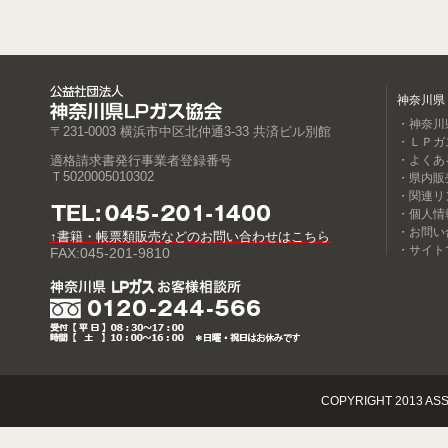
神奈川県
・神奈川
〒231-0003 横浜市中区北仲通3-33 共済ビル別館
・ＬＰガ
適格請求書発行事業者登録番号
・よくあ
Ｔ5020005010302
・県内販
・関連リ
・個人情
・お問い
↑書籍・帳票類販売などのお問い合わせはこちら
・サイト
FAX:045-201-9810
COPYRIGHT 2013 ASS