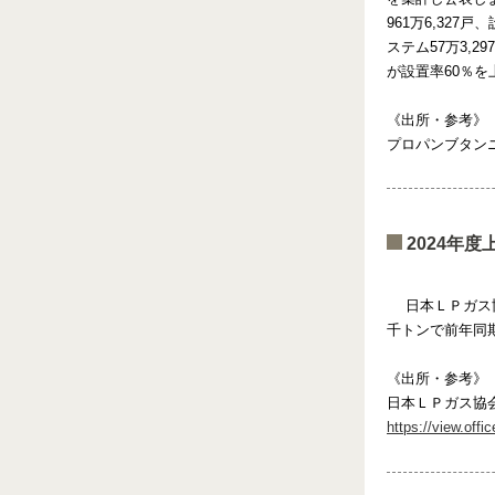
961万6,327
ステム57万3,
が設置率60％を
《出所・参考》
プロパンブタンニ
2024年
日本ＬＰガス協
千トンで前年同
《出所・参考》
日本ＬＰガス協
https://view.of