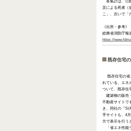
各集計は、①総出
災による死者（放
こ」、次いで「
《出所・参考》
総務省消防庁報道
https://www.fdm
既存住宅の
既存住宅の省エ
れている、エネ
ついて、既存住
建築物の販売・
不動産サイトで
き、同社の『S
手サイトも、4
方で表示を行う
「省エネ性能ラ