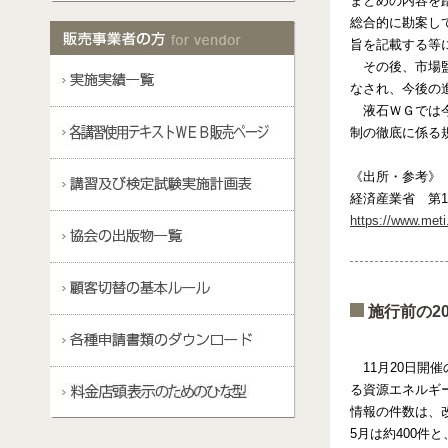
まとめの内容を
総合的に勘案し
旨を記載する等
その後、市場監
なされ、今後の
液石ＷＧでは今
制の徹底に係る
《出所・参考》
経済産業省 第
https://www.meti
施行前の20
11月20日開
る資源エネルギ
情報の件数は、改
5月は約400