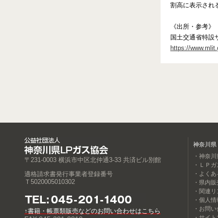
割高に表示され
《出所・参考》
国土交通省特設
https://www.mlit.
神奈川県
・神奈川
〒231-0003 横浜市中区北仲通3-33 共済ビル別館
・ＬＰガ
適格請求書発行事業者登録番号
・よくあ
Ｔ5020005010302
・県内販
・関連リ
・個人情
・お問い
↑書籍・帳票類販売などのお問い合わせはこちら
・サイト