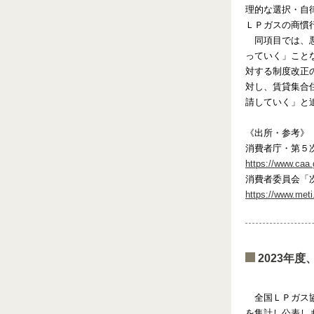
理的な選択・自
ＬＰガスの商慣
同項目では、悪
っていく」こと
対する制度改正
対し、賃貸集合
請していく」と
《出所・参考》
消費者庁・第５
https://www.caa.
消費者委員会「
https://www.meti
2023年
全国ＬＰガス協会
を集計し公表しま