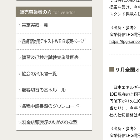
では時代の流れ
提案を受け、今
スタンド掲載を
《出所・参考》
産業特信LPG電子
https://lpg-sanp
９月全国オー
日本エネルギ
10日現在の全国
円値下がりの11
当たり）。今年
社の仕切価格は
《出所・参考》
産業特信LPG電子