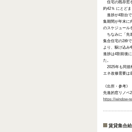
住宅の既存窓を
約42％ にとど
進捗が4割台
集期間が年末に
のスケジュール
ちなみに「先
集合住宅の2枠
より、駆け込み申
進捗は4割前後
た。
2025年も
エネ改修需要は
《出所・参考》
先進的窓リノベ2
https://window-r
賃貸集合給