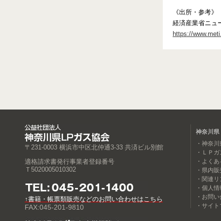
《出所・参考》
経済産業省ニュ
https://www.met
神奈川県
・神奈川
〒231-0003 横浜市中区北仲通3-33 共済ビル別館
・ＬＰガ
適格請求書発行事業者登録番号
・よくあ
Ｔ5020005010302
・県内販
・関連リ
・個人情
・お問い
↑書籍・帳票類販売などのお問い合わせはこちら
・サイト
FAX:045-201-9810