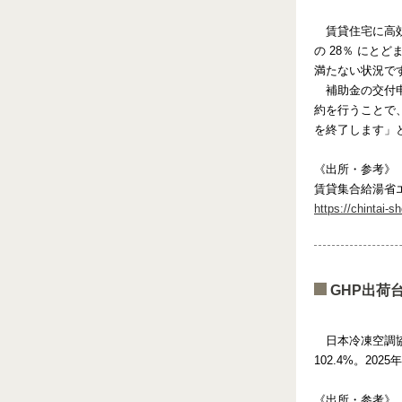
賃貸住宅に高効
の 28％ に
満たない状況で
補助金の交付
約を行うことで
を終了します」
《出所・参考》
賃貸集合給湯省エ
https://chintai-s
GHP出荷台
日本冷凍空調協
102.4%。20
《出所・参考》