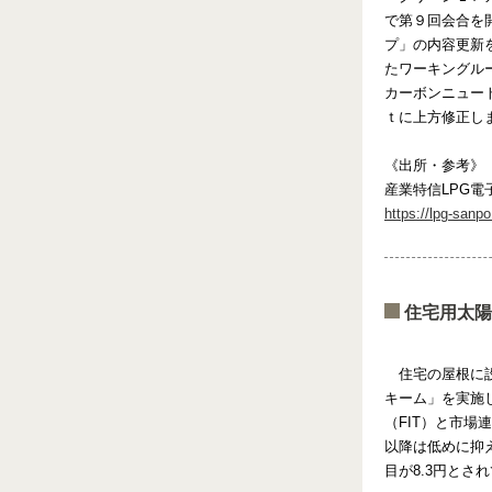
で第９回会合を
プ」の内容更新
たワーキングル
カーボンニュー
ｔに上方修正し
《出所・参考》
産業特信LPG電子
https://lpg-sanp
住宅用太陽
住宅の屋根に
キーム」を実施
（FIT）と市場
以降は低めに抑え
目が8.3円と