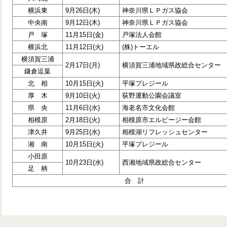
横浜東
9月26日(木)
神奈川県ＬＰガス協会
中央南
9月12日(木)
神奈川県ＬＰガス協会
戸 塚
11月15日(金)
戸塚法人会館
横浜北
11月12日(火)
(株)トーエル
横須賀三浦
2月17日(月)
横須賀三浦地域県政総合センター
鎌倉逗葉
北 相
10月15日(火)
平塚プレジール
厚 木
9月10日(火)
荻野運動公園会議室
県 央
11月6日(水)
海老名市文化会館
相模原
2月18日(火)
相模原市エルピージー会館
津久井
9月25日(水)
相模湖リフレッシュセンター
湘 南
10月15日(火)
平塚プレジール
小田原
10月23日(水)
西湘地域県政総合センター
足 柄
合 計