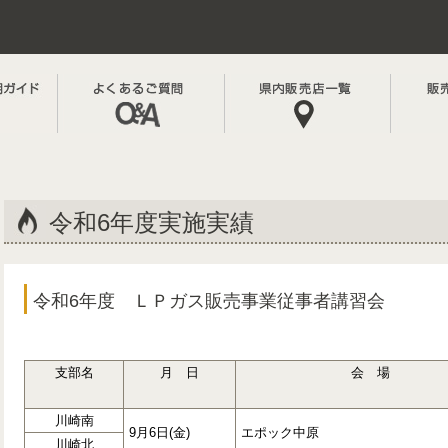
令和6年度実施実績
令和6年度 ＬＰガス販売事業従事者講習会
支部名
月 日
会 場
川崎南
9月6日(金)
エポック中原
川崎北