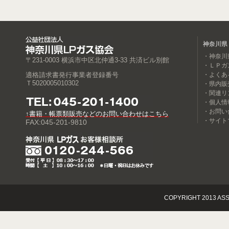
神奈川県
・神奈川
〒231-0003 横浜市中区北仲通3-33 共済ビル別館
・ＬＰガ
適格請求書発行事業者登録番号
・よくあ
Ｔ5020005010302
・県内販
・関連リ
・個人情
・お問い
↑書籍・帳票類販売などのお問い合わせはこちら
・サイト
FAX:045-201-9810
COPYRIGHT 2013 ASS