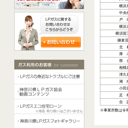
横浜
中央
戸 
横浜
横須賀
鎌倉
北 
厚 
県 
相模
津久
湘 
小田
足 
合 
※事業所数は令和