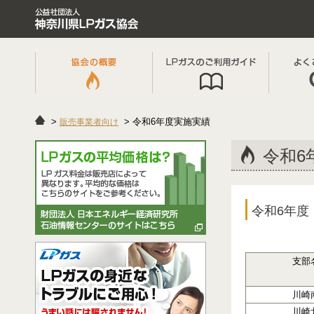
令和6年度実施実績
販売事業者向け
令和6
令和6年度
支部
川崎
川崎