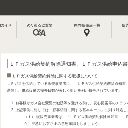
ＬＰガス供給契約解除通知書、ＬＰガス供給申込書
ＬＰガス供給契約解除に関する取扱について
ＬＰガスを供給している販売事業者に、「ＬＰガス供給契約解除通知書
送信し、供給設備の撤去日数が著しく短い事例が報告されています。
お客様がガス会社変更の勧誘等を受ける前に、安心提案等のチラシ
上記事例に対しては「顧客切替に関する基本ルール」に則り対処し
（１） 現販売事業者は、「ＬＰガス供給契約解除通知書、Ｌ
ら、早急にお客さまの意思確認をしましょう。