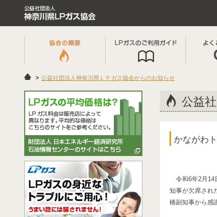
公益社団法人神奈川県ＬＰガス協会からのお知らせ
公益社
かながわ
令和6年2月1
知事が欠席され
橋副知事から感