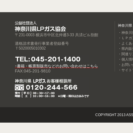
神奈川県
・神奈川
〒231-0003 横浜市中区北仲通3-33 共済ビル別館
・ＬＰガ
適格請求書発行事業者登録番号
・よくあ
Ｔ5020005010302
・県内販
・関連リ
・個人情
・お問い
↑書籍・帳票類販売などのお問い合わせはこちら
・サイト
FAX:045-201-9810
COPYRIGHT 2013 ASS